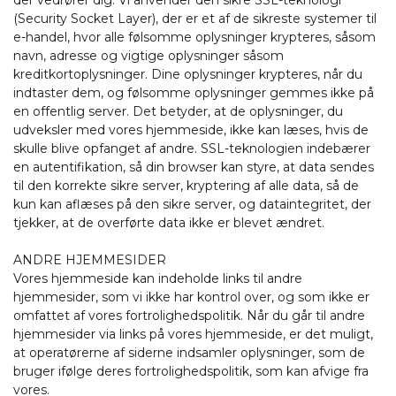
der vedrører dig. Vi anvender den sikre SSL-teknologi
(Security Socket Layer), der er et af de sikreste systemer til
e-handel, hvor alle følsomme oplysninger krypteres, såsom
navn, adresse og vigtige oplysninger såsom
kreditkortoplysninger. Dine oplysninger krypteres, når du
indtaster dem, og følsomme oplysninger gemmes ikke på
en offentlig server. Det betyder, at de oplysninger, du
udveksler med vores hjemmeside, ikke kan læses, hvis de
skulle blive opfanget af andre. SSL-teknologien indebærer
en autentifikation, så din browser kan styre, at data sendes
til den korrekte sikre server, kryptering af alle data, så de
kun kan aflæses på den sikre server, og dataintegritet, der
tjekker, at de overførte data ikke er blevet ændret.
ANDRE HJEMMESIDER
Vores hjemmeside kan indeholde links til andre
hjemmesider, som vi ikke har kontrol over, og som ikke er
omfattet af vores fortrolighedspolitik. Når du går til andre
hjemmesider via links på vores hjemmeside, er det muligt,
at operatørerne af siderne indsamler oplysninger, som de
bruger ifølge deres fortrolighedspolitik, som kan afvige fra
vores.