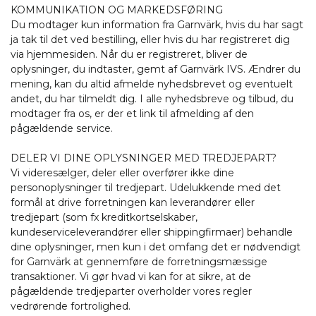
KOMMUNIKATION OG MARKEDSFØRING
Du modtager kun information fra Garnvärk, hvis du har sagt
ja tak til det ved bestilling, eller hvis du har registreret dig
via hjemmesiden. Når du er registreret, bliver de
oplysninger, du indtaster, gemt af Garnvärk IVS. Ændrer du
mening, kan du altid afmelde nyhedsbrevet og eventuelt
andet, du har tilmeldt dig. I alle nyhedsbreve og tilbud, du
modtager fra os, er der et link til afmelding af den
pågældende service.
DELER VI DINE OPLYSNINGER MED TREDJEPART?
Vi videresælger, deler eller overfører ikke dine
personoplysninger til tredjepart. Udelukkende med det
formål at drive forretningen kan leverandører eller
tredjepart (som fx kreditkortselskaber,
kundeserviceleverandører eller shippingfirmaer) behandle
dine oplysninger, men kun i det omfang det er nødvendigt
for Garnvärk at gennemføre de forretningsmæssige
transaktioner. Vi gør hvad vi kan for at sikre, at de
pågældende tredjeparter overholder vores regler
vedrørende fortrolighed.